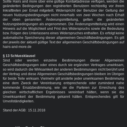
Sollte Hairs and more über eine gültige Kontaktadresse verfügen, werden die
geänderten Bedingungen den registrierten Benutzern rechtzeitig vor ihrem
Inkrafttreten per Email mitgeteilt. Widerspricht der Benutzer der Geltung der
neuen Nutzungsbedingungen nicht innerhalb von zwei Wochen nach Erhalt
der oben genannten Änderungsmitteilung, gelten die geänderten
Nutzungsbedingungen als angenommen. Die Änderungsmitteilung wird einen
Hinweis auf die Möglichkeit und Frist des Widerspruchs sowie die Bedeutung
bzw. Folgen des Unterlassens eines Widerspruches enthalten. Es erfolgt keine
automatische Speicherung dieser allgemeinen Geschäftsbedingungen. Es gilt
der jeweils der aktuell gültige Text der allgemeinen Geschäftsbedingungen auf
hairs-and-more.de
§ 13 Schlussklausel
Sind oder werden einzelne Bestimmungen dieser Allgemeinen
Geschäftsbedingungen oder eines durch sie ergänzten Vertrages unwirksam,
so wird dadurch die Wirksamkeit der anderen Bestimmungen nicht berührt und
der Vertrag und diese Allgemeinen Geschäftsbedingungen bleiben im Übrigen
für beide Teile wirksam. Vielmehr gilt anstelle jeder unwirksamen Bestimmung
eine dem Zweck der Vereinbarung entsprechende oder zumindest nahe
kommende Ersatzbestimmung, wie sie die Parteien zur Erreichung des
gleichen wirtschaftlichen Ergebnisses vereinbart hätten, wenn sie die
Unwirksamkeit der Bestimmung gekannt hätten. Entsprechendes gilt für
Unvollständigkeiten.
Stand der AGB: 15.11.2018