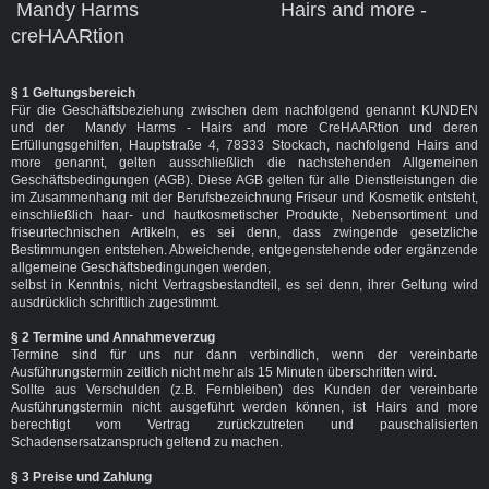
Mandy Harms Hairs and more -
creHAARtion
§ 1 Geltungsbereich
Für die Geschäftsbeziehung zwischen dem nachfolgend genannt KUNDEN
und der Mandy Harms - Hairs and more CreHAARtion und deren
Erfüllungsgehilfen, Hauptstraße 4, 78333 Stockach, nachfolgend Hairs and
more genannt, gelten ausschließlich die nachstehenden Allgemeinen
Geschäftsbedingungen (AGB). Diese AGB gelten für alle Dienstleistungen die
im Zusammenhang mit der Berufsbezeichnung Friseur und Kosmetik entsteht,
einschließlich haar- und hautkosmetischer Produkte, Nebensortiment und
friseurtechnischen Artikeln, es sei denn, dass zwingende gesetzliche
Bestimmungen entstehen. Abweichende, entgegenstehende oder ergänzende
allgemeine Geschäftsbedingungen werden,
selbst in Kenntnis, nicht Vertragsbestandteil, es sei denn, ihrer Geltung wird
ausdrücklich schriftlich zugestimmt.
§ 2 Termine und Annahmeverzug
Termine sind für uns nur dann verbindlich, wenn der vereinbarte
Ausführungstermin zeitlich nicht mehr als 15 Minuten überschritten wird.
Sollte aus Verschulden (z.B. Fernbleiben) des Kunden der vereinbarte
Ausführungstermin nicht ausgeführt werden können, ist Hairs and more
berechtigt vom Vertrag zurückzutreten und pauschalisierten
Schadensersatzanspruch geltend zu machen.
§ 3 Preise und Zahlung