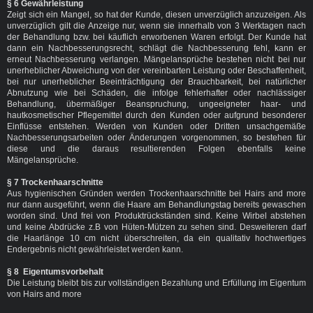
§ 6 Gewährleistung
Zeigt sich ein Mangel, so hat der Kunde, diesen unverzüglich anzuzeigen. Als
unverzüglich gilt die Anzeige nur, wenn sie innerhalb von 3 Werktagen nach
der Behandlung bzw. bei käuflich erworbenen Waren erfolgt. Der Kunde hat
dann ein Nachbesserungsrecht, schlägt die Nachbesserung fehl, kann er
erneut Nachbesserung verlangen. Mängelansprüche bestehen nicht bei nur
unerheblicher Abweichung von der vereinbarten Leistung oder Beschaffenheit,
bei nur unerheblicher Beeinträchtigung der Brauchbarkeit, bei natürlicher
Abnutzung wie bei Schäden, die infolge fehlerhafter oder nachlässiger
Behandlung, übermäßiger Beanspruchung, ungeeigneter haar- und
hautkosmetischer Pflegemittel durch den Kunden oder aufgrund besonderer
Einflüsse entstehen. Werden von Kunden oder Dritten unsachgemäße
Nachbesserungsarbeiten oder Änderungen vorgenommen, so bestehen für
diese und die daraus resultierenden Folgen ebenfalls keine
Mängelansprüche.
§ 7 Trockenhaarschnitte
Aus hygienischen Gründen werden Trockenhaarschnitte bei Hairs and more
nur dann ausgeführt, wenn die Haare am Behandlungstag bereits gewaschen
worden sind. Und frei von Produktrückständen sind. Keine Wirbel abstehen
und keine Abdrücke z.B von Hüten-Mützen zu sehen sind. Desweiteren darf
die Haarlänge 10 cm nicht überschreiten, da ein qualitativ hochwertiges
Endergebnis nicht gewährleistet werden kann.
§ 8 Eigentumsvorbehalt
Die Leistung bleibt bis zur vollständigen Bezahlung und Erfüllung im Eigentum
von Hairs and more