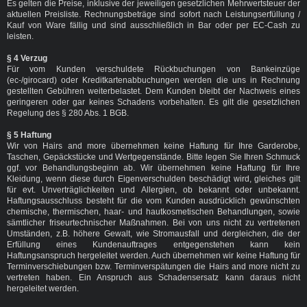
Es gelten die Preise, inklusive der jeweiligen gesetzlichen Mehrwertsteuer der
aktuellen Preisliste. Rechnungsbeträge sind sofort nach Leistungserfüllung /
Kauf von Ware fällig und sind ausschließlich in Bar oder per EC-Cash zu
leisten.
§ 4 Verzug
Für vom Kunden verschuldete Rückbuchungen von Bankeinzüge
(ec-/girocard) oder Kreditkartenabbuchungen werden die uns in Rechnung
gestellten Gebühren weiterbelastet. Dem Kunden bleibt der Nachweis eines
geringeren oder gar keines Schadens vorbehalten. Es gilt die gesetzlichen
Regelung des § 280 Abs. 1 BGB.
§ 5 Haftung
Wir von Hairs and more übernehmen keine Haftung für Ihre Garderobe,
Taschen, Gepäckstücke und Wertgegenstände. Bitte legen Sie Ihren Schmuck
ggf. vor Behandlungsbeginn ab. Wir übernehmen keine Haftung für Ihre
Kleidung, wenn diese durch Eigenverschulden beschädigt wird, gleiches gilt
für evt. Unverträglichkeiten und Allergien, ob bekannt oder unbekannt.
Haftungsausschluss besteht für die vom Kunden ausdrücklich gewünschten
chemische, thermischen, haar- und hautkosmetischen Behandlungen, sowie
sämtlicher friseurtechnischer Maßnahmen. Bei von uns nicht zu vertretenen
Umständen, z.B. höhere Gewalt, wie Stromausfall und dergleichen, die der
Erfüllung eines Kundenauftrages entgegenstehen kann kein
Haftungsanspruch hergeleitet werden. Auch übernehmen wir keine Haftung für
Terminverschiebungen bzw. Terminverspätungen die Hairs and more nicht zu
vertreten haben. Ein Anspruch aus Schadensersatz kann daraus nicht
hergeleitet werden.