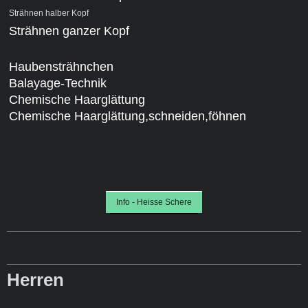
Strähnen halber Kopf
*
Strähnen ganzer Kopf
*
Haubensträhnchen
Balayage-Technik
Chemische Haarglättung
Chemische Haarglättung,schneiden,föhnen
Info - Heisse Schere
Herren